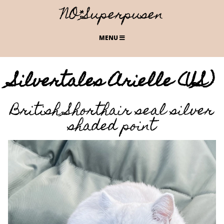
NO*Superpusen
MENU
Silvertales Arielle (US)
British Shorthair seal silver
shaded point