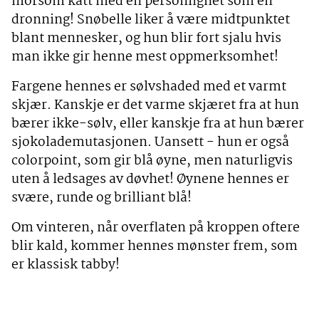
morsom katt med en personlighet som en
dronning! Snøbelle liker å være midtpunktet
blant mennesker, og hun blir fort sjalu hvis
man ikke gir henne mest oppmerksomhet!
Fargene hennes er sølvshaded med et varmt
skjær. Kanskje er det varme skjæret fra at hun
bærer ikke-sølv, eller kanskje fra at hun bærer
sjokolademutasjonen. Uansett - hun er også
colorpoint, som gir blå øyne, men naturligvis
uten å ledsages av døvhet! Øynene hennes er
svære, runde og brilliant blå!
Om vinteren, når overflaten på kroppen oftere
blir kald, kommer hennes mønster frem, som
er klassisk tabby!