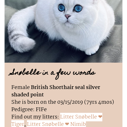
Snøbelle in a few words
Female
British Shorthair seal silver
shaded point
She is born on the 03/15/2019 (7yrs 4mos)
Pedigree: FIFe
Find out my litters:
Litter Snøbelle ❤
Tiger
,
Litter Snøbelle ❤ Nimib